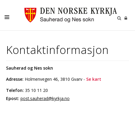
KYRKJA VÅR
Kontaktinformasjon
BARN OG UNGE
VAKSNE
Sauherad og Nes sokn
MISJON OG GIVERTENESTE
Adresse:
Holmenvegen 46, 3810 Gvarv
-
Se kart
KULTUR
Telefon:
35 10 11 20
GRAVFERD
Epost:
post.sauherad@kyrkja.no
KALENDER
OM OSS