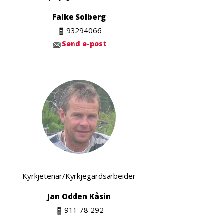
Falke Solberg
93294066
Send e-post
Kyrkjetenar/Kyrkjegardsarbeider
Jan Odden Kåsin
911 78 292