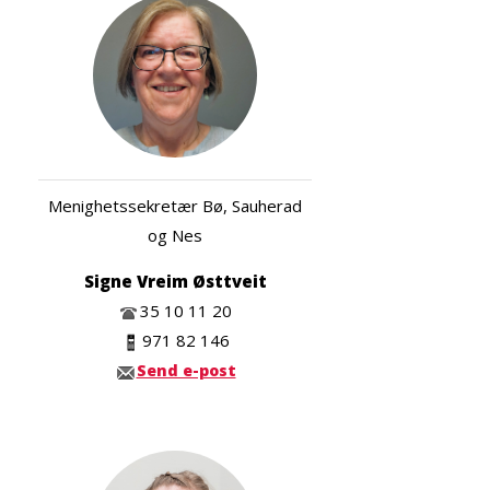
Menighetssekretær Bø, Sauherad
og Nes
Signe Vreim Østtveit
35 10 11 20
971 82 146
Send e-post