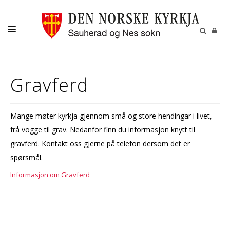
KYRKJA VÅR
Gravferd
BARN OG UNGE
VAKSNE
Mange møter kyrkja gjennom små og store hendingar i livet,
MISJON OG GIVERTENESTE
frå vogge til grav. Nedanfor finn du informasjon knytt til
KULTUR
gravferd. Kontakt oss gjerne på telefon dersom det er
spørsmål.
GRAVFERD
Informasjon om Gravferd
KALENDER
OM OSS